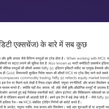
टी एक्सचेंज) के बारे में सब कुछ
 तेल और कृषि उत्पाद जैसे विभिन्न वस्तुओं का ट्रेड होता है। When working with
MCX
,
य
ीमतों पर सट्टा लगाने की सुविधा देता है
. Also known as
मल्टी कमोडिटी एक्सचेंज इंडिया
 की भौतिक वस्तुओं की कीमतें अक्सर
Nifty 50
,
इंडियन इक्विटी मार्केट का प्रमुख बेंचमार्क
औ
ाथ ही
Gold
,
विश्वव्यापी सुरक्षित निवेश साधन
की कीमतें MCX पर ट्रेड किए जाने वाले सबसे
 MCX encompasses commodity trading, Nifty 50 reflects equity market trend
पेज पर मिलने वाले लेखों में रियल‑टाइम कीमतें, फ्यूचर रणनीतियाँ, और बाजार विश्लेषण को
ध्यम मानते हैं। क्योंकि यहाँ तेल, कपास, जौ, लोहे जैसी कृषि‑औद्योगिक वस्तुएँ भी उपलब्ध है
्टिकोण अपनाते हुए कई निवेशक तकनीकी चार्ट, ओपन इंटरेस्ट और मिक्‍विकरण संकेतकों का 
तेजी से पोज़िशन बदलने की आज़ादी देती हैं। हमने इस टैग में कई लेख जोड़े हैं – जैसे Nifty 50
की हालिया रेंज—सब MCX‑संबंधित ट्रेडिंग निर्णयों को सपोर्ट करते हैं।
तों के अपडेट, फ्यूचर स्कीम, तथा बाजार‑कोर विश्लेषण। चाहे आप शुरुआती हों या अनुभवी व्याप