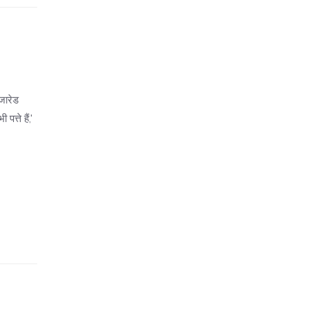
जारेड
त्ते हैं,'