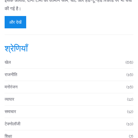
इसके अलावा, दोनों टीमों की वर्तमान फॉर्म, चोटें और हेड-टू-हेड रिकॉर्ड पर भी चर्चा
की गई है।
और देखें
श्रेणियाँ
खेल
(68)
राजनीति
(16)
मनोरंजन
(16)
व्यापार
(12)
समाचार
(12)
टेक्नोलॉजी
(10)
शिक्षा
(7)