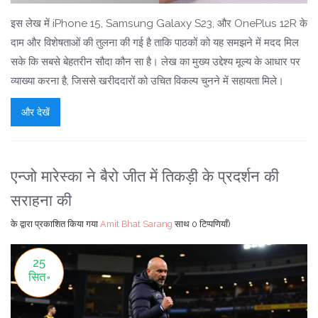
इस लेख में iPhone 15, Samsung Galaxy S23, और OnePlus 12R के
दाम और विशेषताओं की तुलना की गई है ताकि पाठकों को यह समझने में मदद मिल
सके कि सबसे बेहतरीन सौदा कौन सा है। लेख का मुख्य उद्देश्य मूल्य के आधार पर
व्याख्या करना है, जिससे खरीददारों को उचित विकल्प चुनने में सहायता मिले।
और देखें
एन्जो मारेस्का ने बैरो जीत में तिकड़ी के प्रदर्शन की
सराहना की
के द्वारा प्रकाशित किया गया
Amit Bhat Sarang
साथ
0 टिप्पणियाँ)
25
सित॰