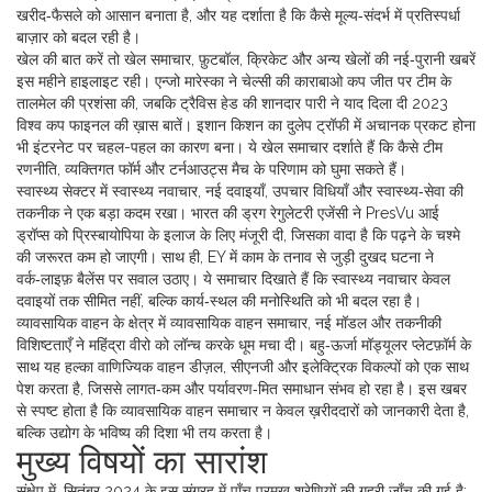
खरीद‑फैसले को आसान बनाता है, और यह दर्शाता है कि कैसे मूल्य‑संदर्भ में प्रतिस्पर्धा
बाज़ार को बदल रही है।
खेल की बात करें तो
खेल समाचार
,
फ़ुटबॉल, क्रिकेट और अन्य खेलों की नई‑पुरानी खबरें
इस महीने हाइलाइट रही। एन्जो मारेस्का ने चेल्सी की काराबाओ कप जीत पर टीम के
तालमेल की प्रशंसा की, जबकि ट्रैविस हेड की शानदार पारी ने याद दिला दी 2023
विश्व कप फाइनल की ख़ास बातें। इशान किशन का दुलेप ट्रॉफी में अचानक प्रकट होना
भी इंटरनेट पर चहल-पहल का कारण बना। ये खेल समाचार दर्शाते हैं कि कैसे टीम
रणनीति, व्यक्तिगत फॉर्म और टर्नआउट्स मैच के परिणाम को घुमा सकते हैं।
स्वास्थ्य सेक्टर में
स्वास्थ्य नवाचार
,
नई दवाइयाँ, उपचार विधियाँ और स्वास्थ्य‑सेवा की
तकनीक
ने एक बड़ा कदम रखा। भारत की ड्रग रेगुलेटरी एजेंसी ने PresVu आई
ड्रॉप्स को प्रिस्बायोपिया के इलाज के लिए मंजूरी दी, जिसका वादा है कि पढ़ने के चश्मे
की जरूरत कम हो जाएगी। साथ ही, EY में काम के तनाव से जुड़ी दुखद घटना ने
वर्क‑लाइफ़ बैलेंस पर सवाल उठाए। ये समाचार दिखाते हैं कि स्वास्थ्य नवाचार केवल
दवाइयों तक सीमित नहीं, बल्कि कार्य‑स्थल की मनोस्थिति को भी बदल रहा है।
व्यावसायिक वाहन के क्षेत्र में
व्यावसायिक वाहन समाचार
,
नई मॉडल और तकनीकी
विशिष्टताएँ
ने महिंद्रा वीरो को लॉन्च करके धूम मचा दी। बहु‑ऊर्जा मॉड्यूलर प्लेटफ़ॉर्म के
साथ यह हल्का वाणिज्यिक वाहन डीज़ल, सीएनजी और इलेक्ट्रिक विकल्पों को एक साथ
पेश करता है, जिससे लागत‑कम और पर्यावरण‑मित समाधान संभव हो रहा है। इस खबर
से स्पष्ट होता है कि व्यावसायिक वाहन समाचार न केवल ख़रीददारों को जानकारी देता है,
बल्कि उद्योग के भविष्य की दिशा भी तय करता है।
मुख्य विषयों का सारांश
संक्षेप में, सितंबर 2024 के इस संग्रह में पाँच प्रमुख श्रेणियों की गहरी जाँच की गई है: