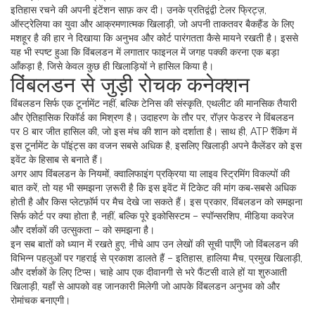
इतिहास रचने की अपनी इंटेंशन साफ़ कर दी। उनके प्रतिद्वंद्वी
टेलर फ्रिट्ज़
,
ऑस्ट्रेलिया का युवा और आक्रमणात्मक खिलाड़ी, जो अपनी ताकतवर बैकहैंड के लिए
मशहूर है
की हार ने दिखाया कि अनुभव और कोर्ट पारंगतता कैसे मायने रखती है। इससे
यह भी स्पष्ट हुआ कि विंबलडन में लगातार फाइनल में जगह पक्की करना एक बड़ा
आँकड़ा है, जिसे केवल कुछ ही खिलाड़ियों ने हासिल किया है।
विंबलडन से जुड़ी रोचक कनेक्शन
विंबलडन सिर्फ एक टूर्नामेंट नहीं, बल्कि टेनिस की संस्कृति, एथलीट की मानसिक तैयारी
और ऐतिहासिक रिकॉर्ड का मिश्रण है। उदाहरण के तौर पर, रॉज़र फेडरर ने विंबलडन
पर 8 बार जीत हासिल की, जो इस मंच की शान को दर्शाता है। साथ ही, ATP रैंकिंग में
इस टूर्नामेंट के पॉइंट्स का वजन सबसे अधिक है, इसलिए खिलाड़ी अपने कैलेंडर को इस
इवेंट के हिसाब से बनाते हैं।
अगर आप विंबलडन के नियमों, क्वालिफाइंग प्रक्रिया या लाइव स्ट्रिमिंग विकल्पों की
बात करें, तो यह भी समझना ज़रूरी है कि इस इवेंट में टिकेट की मांग कब‑सबसे अधिक
होती है और किस प्लेटफ़ॉर्म पर मैच देखे जा सकते हैं। इस प्रकार, विंबलडन को समझना
सिर्फ कोर्ट पर क्या होता है, नहीं, बल्कि पूरे इकोसिस्टम – स्पॉन्सरशिप, मीडिया कवरेज
और दर्शकों की उत्सुकता – को समझना है।
इन सब बातों को ध्यान में रखते हुए, नीचे आप उन लेखों की सूची पाएँगे जो विंबलडन की
विभिन्न पहलुओं पर गहराई से प्रकाश डालते हैं – इतिहास, हालिया मैच, प्रमुख खिलाड़ी,
और दर्शकों के लिए टिप्स। चाहे आप एक दीवानगी से भरे फैंटसी वाले हों या शुरुआती
खिलाड़ी, यहाँ से आपको वह जानकारी मिलेगी जो आपके विंबलडन अनुभव को और
रोमांचक बनाएगी।