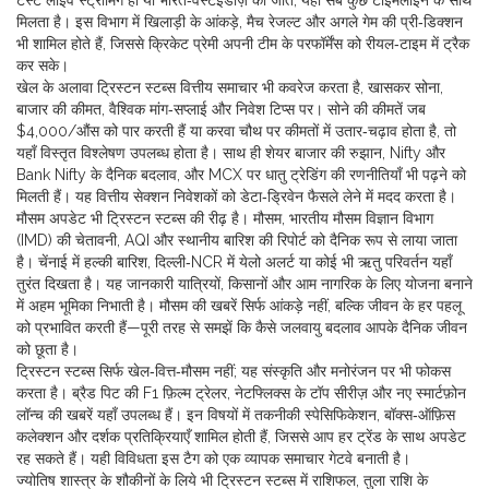
टेस्ट लाइव स्ट्रीमिंग हो या भारत‑वेस्टइंडीज़ की जीत, यहाँ सब कुछ टाइमलाइन के साथ
मिलता है। इस विभाग में खिलाड़ी के आंकड़े, मैच रेजल्ट और अगले गेम की प्री‑डिक्शन
भी शामिल होते हैं, जिससे क्रिकेट प्रेमी अपनी टीम के परफॉर्मेंस को रीयल‑टाइम में ट्रैक
कर सके।
खेल के अलावा ट्रिस्टन स्टब्स वित्तीय समाचार भी कवरेज करता है, खासकर
सोना
,
बाजार की कीमत, वैश्विक मांग‑सप्लाई और निवेश टिप्स
पर। सोने की कीमतें जब
$4,000/औंस को पार करती हैं या करवा चौथ पर कीमतों में उतार‑चढ़ाव होता है, तो
यहाँ विस्तृत विश्लेषण उपलब्ध होता है। साथ ही शेयर बाजार की रुझान, Nifty और
Bank Nifty के दैनिक बदलाव, और MCX पर धातु ट्रेडिंग की रणनीतियाँ भी पढ़ने को
मिलती हैं। यह वित्तीय सेक्शन निवेशकों को डेटा‑ड्रिवेन फैसले लेने में मदद करता है।
मौसम अपडेट भी ट्रिस्टन स्टब्स की रीढ़ है।
मौसम
,
भारतीय मौसम विज्ञान विभाग
(IMD) की चेतावनी, AQI और स्थानीय बारिश की रिपोर्ट
को दैनिक रूप से लाया जाता
है। चेंनाई में हल्की बारिश, दिल्ली‑NCR में येलो अलर्ट या कोई भी ऋतु परिवर्तन यहाँ
तुरंत दिखता है। यह जानकारी यात्रियों, किसानों और आम नागरिक के लिए योजना बनाने
में अहम भूमिका निभाती है। मौसम की खबरें सिर्फ आंकड़े नहीं, बल्कि जीवन के हर पहलू
को प्रभावित करती हैं—पूरी तरह से समझें कि कैसे जलवायु बदलाव आपके दैनिक जीवन
को छूता है।
ट्रिस्टन स्टब्स सिर्फ खेल‑वित्त‑मौसम नहीं; यह संस्कृति और मनोरंजन पर भी फोकस
करता है। ब्रैड पिट की F1 फ़िल्म ट्रेलर, नेटफ्लिक्स के टॉप सीरीज़ और नए स्मार्टफ़ोन
लॉन्च की खबरें यहाँ उपलब्ध हैं। इन विषयों में तकनीकी स्पेसिफिकेशन, बॉक्स‑ऑफ़िस
कलेक्शन और दर्शक प्रतिक्रियाएँ शामिल होती हैं, जिससे आप हर ट्रेंड के साथ अपडेट
रह सकते हैं। यही विविधता इस टैग को एक व्यापक समाचार गेटवे बनाती है।
ज्योतिष शास्त्र के शौकीनों के लिये भी ट्रिस्टन स्टब्स में
राशिफल
,
तुला राशि के