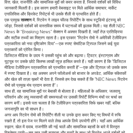
वित्त, खेल, राजनीति और सामाजिक मुद्दों को कवर करता है, जिससे दर्शकों को विविध
जानकारी मिलती है। इस कारण हमारी वेबसाइट पर मिले आर्थिक समाचार, मार्केट
एनालिसिस और क्रिकेट रिपोर्ट्स भी उसके शैली से प्रभावित होते हैं।
एक प्रमुख
साक्शन
में, स्टिवेन ने लाइव फील्ड रिपोर्टिंग के साथ स्टूडियो इंटरव्यू को
जोड़ा, जिससे दर्शकों को वास्तविक समय में घटनाओं की झलक मिली। यह शैली NBC
News के “Breaking News” सेक्शन में अक्सर दिखती है, जहाँ तेज़ प्रतिक्रिया
और सटीक तथ्यों का मिश्रण रहता है। इस प्रकार "स्टिवेन रोमो ने अमेरिकी टेलीविज़न
पत्रकारिता को नया दृष्टिकोण दिया"—एक स्पष्ट सेमांटिक ट्रिपल जिसने कई युवा
पत्रकारों को प्रेरित किया।
डिजिटल मीडिया के उदय ने उसकी पहुंच को और बढ़ाया। ट्विटर, इंस्टाग्राम और
यूट्यूब पर उसके छोटे क्लिप्स लाखों व्यूज़ हासिल करते हैं। यही कारण है कि "डिजिटल
मीडिया टेलीविज़न पत्रकारिता को प्रभावित करती है"—एक और ट्रिपल जो उसके काम
में स्पष्ट दिखता है। वह अक्सर अपने फॉलोअर्स को बाजार के अपडेट, आर्थिक संकेतकों
और खेल की ताज़ा ख़बरें भी देता है, जिससे हम देख सकते हैं कि "NBC News स्टिवेन
रोमो को प्रमुख मंच प्रदान करता है"।
साथ ही, वह सामाजिक मुद्दों पर बेबाकी से बोलता है। महिलाओं के अधिकार, जलवायु
परिवर्तन और लघु व्यवसायों की समस्याओं पर उसकी रिपोर्टें विभिन्न मंचों पर चर्चा का
कारण बनीं। इससे पता चलता है कि टेलीविज़न पत्रकारिता सिर्फ खबर नहीं, बल्कि
जनजागृति का भी साधन है।
अगर आप स्टिवेन रोमो की रिपोर्टिंग शैली या उनके द्वारा कवर किए गए विषयों में रुचि
रखते हैं, तो इस पेज पर मिलने वाले लेख आपके लिये उपयोगी होंगे। यहाँ आप आर्थिक
रुझान, खेल में दवाब, राजनीति की नई चालें और सामाजिक बहसों के बारे में विस्तृत
विश्लेषण पाएंगे—सब कुछ उसी स्पष्टता और मूल्यों के साथ जो स्टिवेन अपने दर्शकों को