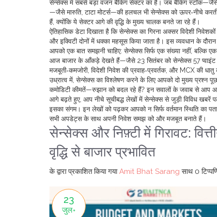
सेन्सेक्स में सबसे बड़ा वजन बैंकिंग सेक्टर का है। जब बैंकिंग स्टॉक
—जैसे मारुति, टाटा मोटर्स—की हलचल भी सेन्सेक्स को ऊपर‑नीचे करती
हैं, क्योंकि ये सेक्टर आगे की वृद्धि के मुख्य चालक बनते जा रहे हैं।
ऐतिहासिक डेटा दिखाता है कि सेन्सेक्स का गिरना अक्सर विदेशी निवेशको
और इक्विटी दोनों में धक्का महसूस किया जाता है। इस व्यवधान के दौरान
आपको एक बात समझनी चाहिए: सेन्सेक्स सिर्फ एक संख्या नहीं, बल्कि एक
आज बाजार के आँकड़े देखते हैं—जैसे 23 सितंबर को सेन्सेक्स 57 प्वा
मजबूती‑कमजोरी, विदेशी निवेश की प्रवाह‑प्रवर्तक, और MCX की धातु 
उध्रात्‍व में, सेन्सेक्स का विश्लेषण करने के लिए आपको दो मुख्य प्रश्
कमोडिटी कीमतें—रुझान को बदल रहे हैं? इन सवालों के जवाब से आप अपने प
आगे बढ़ते हुए, आप नीचे सूचीबद्ध लेखों में सेन्सेक्स से जुड़ी विविध खबर
इसका संगम। इन लेखों को पढ़कर आपको न सिर्फ वर्तमान स्थिति का पता च
सभी अपडेट्स के साथ अपनी निवेश समझ को और मजबूत बनाते हैं।
सेन्सेक्स और निफ़्टी में गिरावट: वित
वृद्धि से बाजार प्रभावित
के द्वारा प्रकाशित किया गया
Amit Bhat Sarang
साथ
0 टिप्पणि
23
जुल॰