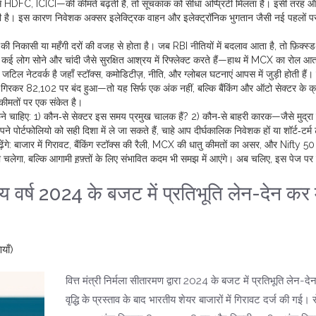
—जैसे HDFC, ICICI—की कीमतें बढ़ती हैं, तो सूचकांक को सीधा अप्प्रिटी मिलता है। इसी तरह 
 है। इस कारण निवेशक अक्सर इलेक्ट्रिक वाहन और इलेक्ट्रॉनिक भुगतान जैसी नई पहलों पर 
ं की निकासी या महँगी दरों की वजह से होता है। जब RBI नीतियों में बदलाव आता है, तो फ़िक्स
 कई लोग सोने और चांदी जैसे सुरक्षित आश्रय में रिफ्लेक्ट करते हैं—हाथ में MCX का रोल आत
 जटिल नेटवर्क है जहाँ स्टॉक्स, कमोडिटीज़, नीति, और ग्लोबल घटनाएं आपस में जुड़ी होती है
इंट गिरकर 82,102 पर बंद हुआ—तो यह सिर्फ एक अंक नहीं, बल्कि बैंकिंग और ऑटो सेक्टर के क
कीमतों पर एक संकेत है।
न पूछने चाहिए: 1) कौन‑से सेक्टर इस समय प्रमुख चालक हैं? 2) कौन‑से बाहरी कारक—जैसे मुद्रा
ोर्टफोलियो को सही दिशा में ले जा सकते हैं, चाहे आप दीर्घकालिक निवेशक हों या शॉर्ट‑टर्म 
ें पढ़ेंगे: बाजार में गिरावट, बैंकिंग स्टॉक्स की रैली, MCX की धातु कीमतों का असर, और Nifty 5
लेगा, बल्कि आगामी ह़फ़्तों के लिए संभावित कदम भी समझ में आएंगे। अब चलिए, इस पेज पर प
्तीय वर्ष 2024 के बजट में प्रतिभूति लेन-देन कर म
याँ)
वित्त मंत्री निर्मला सीतारमण द्वारा 2024 के बजट में प्रतिभूति लेन-देन
वृद्धि के प्रस्ताव के बाद भारतीय शेयर बाजारों में गिरावट दर्ज की गई। स