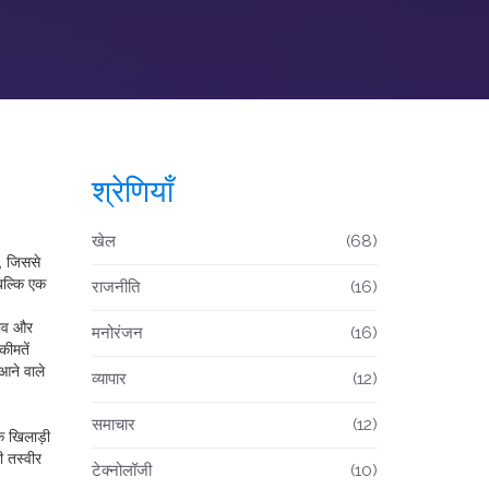
श्रेणियाँ
खेल
(68)
ं, जिससे
 बल्कि एक
राजनीति
(16)
़ाव और
मनोरंजन
(16)
कीमतें
आने वाले
व्यापार
(12)
समाचार
(12)
ि खिलाड़ी
ी तस्वीर
टेक्नोलॉजी
(10)