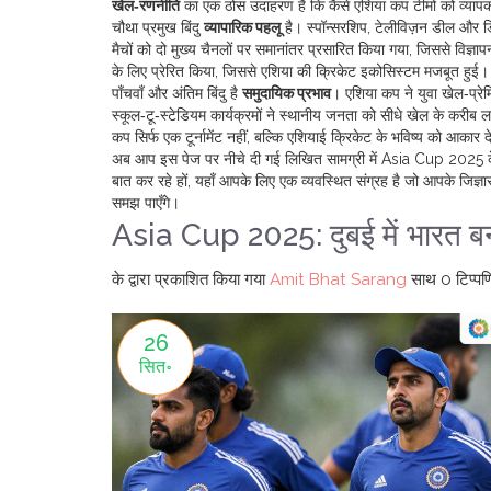
खेल‑रणनीति
का एक ठोस उदाहरण है कि कैसे एशिया कप टीमों को व्यापक
चौथा प्रमुख बिंदु
व्यापारिक पहलू
है। स्पॉन्सरशिप, टेलीविज़न डील और 
मैचों को दो मुख्य चैनलों पर समानांतर प्रसारित किया गया, जिससे विज्ञापन
के लिए प्रेरित किया, जिससे एशिया की क्रिकेट इकोसिस्टम मजबूत हुई।
पाँचवाँ और अंतिम बिंदु है
समुदायिक प्रभाव
। एशिया कप ने युवा खेल‑प्रेम
स्कूल‑टू‑स्टेडियम कार्यक्रमों ने स्थानीय जनता को सीधे खेल के करीब ला
कप सिर्फ एक टूर्नामेंट नहीं, बल्कि एशियाई क्रिकेट के भविष्य को आकार 
अब आप इस पेज पर नीचे दी गई लिखित सामग्री में Asia Cup 2025 के वि
बात कर रहे हों, यहाँ आपके लिए एक व्यवस्थित संग्रह है जो आपके जिज्ञास
समझ पाएँगे।
Asia Cup 2025: दुबई में भारत बना
के द्वारा प्रकाशित किया गया
Amit Bhat Sarang
साथ
0 टिप्पणि
26
सित॰