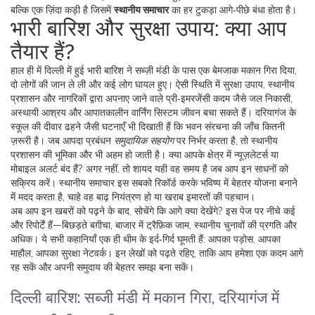
बल्कि एक ज़िंदा कड़ी है जिसमें
स्थानीय समाचार
का हर टुकड़ा आगे‑पीछे बंधा होता है।
भारी बारिश और सुरक्षा उपाय: क्या आप
तैयार हैं?
हाल ही में दिल्ली में हुई भारी बारिश ने सब्ज़ी मंडी के पास एक बेमजाक मकान गिरा दिया,
दो लोगों की जान ले ली और कई लोग घायल हुए। ऐसी स्थिति में
सुरक्षा उपाय
,
स्थानीय
प्रशासन और नागरिकों द्वारा अपनाए जाने वाले प्री‑इमरजेंसी कदम जैसे जल निकासी,
अस्थायी आश्रय और आपातकालीन वार्निंग सिस्टम
जीवन बचा सकते हैं। दरियागंज के
स्कूल की दीवार ढहने जैसी घटनाएँ भी दिखाती हैं कि भवन संरचना की जाँच कितनी
ज़रूरी है। जब आपदा प्रबंधन
समुदायिक सहयोग
पर निर्भर करता है, तो स्थानीय
प्रशासन की भूमिका और भी अहम हो जाती है। क्या आपके क्षेत्र में न्यूज़लेटर्स या
मोबाइल अलर्ट बंद हैं? अगर नहीं, तो शायद यही वह समय है जब आप इन साधनों को
सक्रिय करें। स्थानीय समाचार इस सबको रिकॉर्ड करके भविष्य में बेहतर योजना बनाने
में मदद करता है, चाहे वह बाढ़ नियंत्रण हो या खराब इमारतों की पहचान।
अब आप इन खबरों को पढ़ने के बाद, सोचेंगे कि आगे क्या देखेंगे? इस पेज पर नीचे कई
और रिपोर्टें हैं—बिछड़ते बग़ीचा, बाजार में ट्रैफ़िक जाम, स्थानीय चुनावों की प्रगति और
अधिक। ये सभी कहानियाँ एक ही थीम के इर्द‑गिर्द घूमती हैं: आपका पड़ोस, आपका
माहौल, आपका सुरक्षा नेटवर्क। इन लेखों को पढ़ते रहिए, ताकि आप हमेशा एक कदम आगे
रह सकें और अपनी समुदाय की बेहतर समझ बना सकें।
दिल्ली बारिश: सब्जी मंडी में मकान गिरा, दरियागंज में