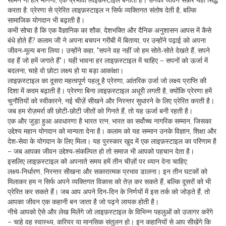
सामने ना हार मानना, एक प्रभावी लाइफ़स्टाइल बनाता है। उनका जीवन सफ़र यही सिद्ध
करता है: प्रेरणा से प्रेरित लाइफ़स्टाइल न सिर्फ व्यक्तिगत संतोष देती है, बल्कि
सामाजिक योगदान भी बढ़ाती है।
कभी सोचा है कि एक वैज्ञानिक का शौक, देशभक्ति और दैनिक अनुशासन आपस में कैसे
बंधे होते हैं? कलाम जी ने अपना बचपन गरीबी में बिताया, पर उन्होंने पढ़ाई को अपना
जीवन‑मूल्य बना लिया। उन्होंने कहा, "सपने वह नहीं जो हम सोते‑सोते देखते हैं, सपने
वह हैं जो हमें जगाते हैं"। यही भावना हर लाइफ़स्टाइल में चाहिए – सपनों को ऊर्जा में
बदलना, चाहे वो छोटा लक्ष्य हो या बड़ा आकांक्षा।
लाइफ़स्टाइल का दूसरा महत्वपूर्ण पहलू है
प्रेरणा
,
आंतरिक उर्जा जो लक्ष्य प्राप्ति की
दिशा में कदम बढ़ाती है
। प्रेरणा बिना लाइफ़स्टाइल अधूरी लगती है, क्योंकि प्रेरणा हमें
चुनौतियों को स्वीकारने, नई चीज़ें सीखने और निरन्तर सुधारने के लिए प्रेरित करती है।
जब हम रोज़मर्रा की छोटी‑छोटी जीतों को गिनते हैं, तो यह ऊर्जा बनी रहती है।
एक और जुड़ा हुआ अवधारणा है
भारत रत्न
,
भारत का सर्वोच्च नागरिक सम्मान, जिसका
उद्देश्‍य महान योगदान को मान्यता देना है
। कलाम को यह सम्मान उनके विज्ञान, शिक्षा और
देश‑सेवा के योगदान के लिए मिला। यह पुरस्कार खुद में एक लाइफ़स्टाइल का परिणाम है
– जब आपका जीवन उद्देश्य‑संकल्पित हो तो समाज भी आपको पहचान देता है।
इसलिए लाइफ़स्टाइल को अपनाते समय हमें तीन चीज़ों पर ध्यान देना चाहिए:
लक्ष्य‑निर्धारण, निरन्तर सीखना और सकारात्मक प्रभाव डालना। इन तीन घटकों को
मिलाकर हम न सिर्फ अपने व्यक्तिगत विकास को तेज़ कर सकते हैं, बल्कि दूसरों को भी
प्रेरित कर सकते हैं। जब आप अपने दिन‑दिन के निर्णयों में इस तर्क को जोड़ते हैं, तो
आपका जीवन एक कहानी बन जाता है जो पढ़ने लायक होती है।
नीचे आपको ऐसे और लेख मिलेंगे जो लाइफ़स्टाइल के विभिन्न पहलुओं को उजागर करेंगे
– चाहे वह स्वास्थ्य, करियर या मानसिक संतुलन हो। इन कहानियों से आप सीखेंगे कि