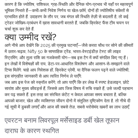
कारण है कि
ज्योतिष
,
राशिफल, ग्रह‑स्थिति और दैनिक योग‑प्रभाव
भी यहाँ पर महत्वपूर्ण
भूमिका निभाते हैं—कभी‑कभी निवेश निर्णय या खेल‑फ़ॉर्म, दोनों ही ज्योतिषीय संकेतों से
प्रभावित होते हैं. उदाहरण के तौर पर, जब मंगल की स्थिति तेज़ी से बदलती है, तो कई
ट्रेडर जोखिम‑प्रबंधन में ख़ास सावधानी बरतते हैं, जबकि क्रिकेट फैंस टीम चयन पर
चर्चा शुरू कर देते हैं.
क्या उम्मीद रखें?
आगे नीचे आप देखेंगे कि 2025 की प्रमुख घटनाएँ—जैसे करवा चौथ पर सोने की कीमतों
में उतार‑चढ़ाव, Nifty 50 के साप्ताहिक ट्रेंड, भारत‑वेस्टइंडीज़ टेस्ट की लाइव
स्ट्रिमिंग, और तुला राशि का गजकेसरी योग—सब इस टैग में क्यों संगठित किए गए हैं।
इन लेखों में विशेषज्ञों की राय, डेटा‑पर‑आधारित विश्लेषण और आसान‑से‑समझाने वाले
टिप्स मिलेंगे. चाहे आप निवेशक हों, क्रिकेट प्रेमी, या दैनिक फलन पढ़ने वाले ज्योतिषी,
इस संग्रहीत जानकारी से आप त्वरित निर्णय ले पाएँगे.
जब आप इस पेज को स्क्रॉल करेंगे, तो आप पाएँगे कि हर लेख में स्पष्ट हेडलाइन, छोटे
सारांश और मुख्य कीवर्ड्स हैं, जिससे आप जिस विषय में रुचि रखते हैं, उसे जल्दी पहचान
कर पढ़ सकते हैं. इस तरह का संरचित कंटेंट न केवल आपका समय बचाता है, बल्कि
आपको बाजार, खेल और व्यक्तिगत जीवन दोनो में संतुलित दृष्टिकोण देता है. तो नीचे दी
गई सूची में डुबकी लगाएँ और आज की सबसे तेज़, सबसे भरोसेमंद खबरों का लाभ उठाएँ.
एवरटन बनाम लिवरपूल मर्सेसाइड डर्बी खेल तूफान
दाराघ के कारण स्थगित