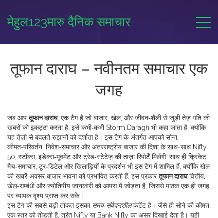
मेहुल123मारु दैनिक समाचार
तूफान दाराघ – नवीनतम समाचार एक
जगह
जब आप
तूफान दाराघ
,
एक टैग है जो बाजार, खेल, और जीवन‑शैली से जुड़ी तेज़ गति की
खबरों को इकट्ठा करता है
. इसे कभी‑कभी
Storm Daragh
भी कहा जाता है, क्योंकि
यह तेज़ी से बदलते रुझानों को दर्शाता है। इस टैग के अंतर्गत आपको
सोना
,
कीमत‑परिवर्तन, निवेश‑समाचार और अंतरराष्ट्रीय बाजार की दिशा
के साथ-साथ
Nifty
50
,
स्टॉक्स, इंडेक्स‑मूवमेंट और ट्रेड‑स्टेटेज़
की ताज़ा रिपोर्टें मिलेंगी. साथ ही
क्रिकेट
,
मैच‑समाचार, टूर‑डिटेल और खिलाड़ियों के प्रदर्शन
भी इस टैग में शामिल हैं, क्योंकि खेल
की खबरें अक्सर बाजार भावना को प्रभावित करती हैं. इस प्रकार
तूफान दाराघ
वित्तीय,
खेल‑सम्बंधी और ज्योतिषीय जानकारी को आपस में जोड़ता है, जिससे पाठक एक ही जगह
पर व्यापक दृश्य प्राप्त कर सके।
इस टैग की सबसे बड़ी ताकत इसका
समय‑संवेदनशील
कंटेंट है। जैसे ही सोने की कीमत
एक स्तर को तोड़ती है, तुरंत Nifty या Bank Nifty का असर दिखाई देता है। यही