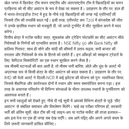
खेल जगत में
क्रिकेट टीम चयन
राष्ट्रीय और अंतरराष्ट्रीय टीम में खिलाड़ियों का चयन
प्रक्रिया
को भी सीट आवंटन के रूप में देखा जा सकता है। उदाहरण के तौर पर, हाल ही
में भारत‑वेस्टइंडीज़ टेस्ट में हुड के नीचे पड़े खिलाड़ियों की जगह नई प्रतिभाएँ लीं,
जिससे टीम की तरकीबें बदल गईं। इसी तरह, एतीस्लेट कप T20I में बांग्लादेश की जीत
ने उनके क्रमिक स्थान को मजबूती दी, जो अगले टूर्नामेंट में सीट सुरक्षित करने में मदद
करेगा।
वित्तीय क्षेत्र में
स्टॉक मार्केट
सत्र, सूचकांक और ट्रेडिंग प्लेटफ़ॉर्म
का सीट आवंटन सीधे
निवेशकों के निर्णयों को प्रभावित करता है। NSE Nifty 50 और Bank Nifty की
हालिया गिरावट, साथ ही सोने और चांदी की कीमतों में उतार‑चढ़ाव, सभी बाजार की
तरलता और निवेशकों के मंच के हिस्से को दर्शाते हैं। इन आँकड़ों को समझना ट्रेडरों के
लिए ‘केपिटल सिक्योरिटी’ का एक स्थान सुरक्षित करने जैसा है।
जब मौसमी घटनाओं की बात आती है, तो
मौसम
भारी बारिश, ओले और धुंध के अलर्ट
भी
अप्रत्यक्ष रूप से किसी क्षेत्र के सीट आवंटन को बदल सकता है। उदाहरण के तौर पर,
IMD की येलो अलर्ट ने दिल्ली‑NCR में कई इवेंटस की योजना को पुनः व्यवस्थित किया,
जिससे शैक्षणिक और कार्यस्थल दोनों में स्थान और समय समायोजित करना पड़ा। इस
तरह के अचानक परिवर्तन भी विभिन्न संस्थाओं के भीतर उपलब्ध स्थानों के पुनर्वितरण को
आवश्यक बनाते हैं।
इन सभी पहलुओं को देखते हुए, नीचे दी गई सूची में आपको विभिन्न क्षेत्रों से जुड़े ‘सीट
आवंटन’ से संबंधित समाचार और विश्लेषण मिलेंगे। चाहे वह परीक्षा परिणाम हों, सरकारी
भर्ती की अंतिम सूची, खेल टीम की नई लाइन‑अप या स्टॉक मार्केट की ताज़ा हलचल—
आप इस पेज पर एक ही जगह सब देख पाएँगे। अब आगे पढ़िए और अपने अगले कदम के
लिये ज़रूरी जानकारी हासिल कीजिए।