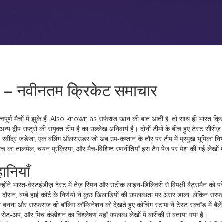
– नवीनतम क्रिकेट समाचार
्ण मैचों में झुके हैं
. Also known as
सर्फराज खान
की बात आती है, तो साथ ही
भारत क्र
य द्वीप राष्ट्रों की संयुक्त टीम है
का उल्लेख अनिवार्य है। दोनों टीमों के बीच हुए टेस्ट सीरीज़ म
य
रवींद्र जडेजा
,
एक बलिंग ऑलराउंडर जो अब उप‑कप्तान के तौर पर टीम में प्रमुख भूमिका निभ
 का तालमेल, चयन प्रक्रिया, और मैच‑विशिष्ट रणनीतियाँ इस टैग पेज पर पेश की गई लेखों में
ानियाँ
होंने भारत‑वेस्टइंडीज़ टेस्ट में तेज़ स्पिन और सटीक लाइन‑डिलिवरी से विपक्षी बैट्समैन को प
 दौरान, बम्बे हाई कोर्ट के निर्णयों ने कुछ खिलाड़ियों की उपलब्धता पर असर डाला, लेकिन सर
नना और सरफराज की बॉलिंग कॉम्बिनेशन को देखते हुए कोचिंग स्टाफ ने टेस्ट स्क्वॉड में बैलें
ग सेट‑अप, और पिच कंडीशन का विश्लेषण यहाँ उपलब्ध लेखों में बारीकी से बताया गया है।