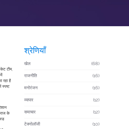
श्रेणियाँ
खेल
(68)
िकेट टीम
,
ें
राजनीति
(16)
ा रहा है
 स्पष्ट
मनोरंजन
(16)
व्यापार
(12)
रेशान
समाचार
(12)
फराज के
स्ड
टेक्नोलॉजी
(10)