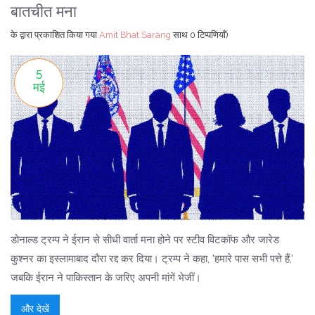
बातचीत मना
के द्वारा प्रकाशित किया गया
Amit Bhat Sarang
साथ
0 टिप्पणियाँ)
5
मई
डोनाल्ड ट्रम्प ने ईरान से सीधी वार्ता मना होने पर स्टीव विटकॉफ और जारेड
कुश्नर का इस्लामाबाद दौरा रद्द कर दिया। ट्रम्प ने कहा, 'हमारे पास सभी पत्ते हैं,'
जबकि ईरान ने पाकिस्तान के जरिए अपनी मांगें भेजीं।
और देखें