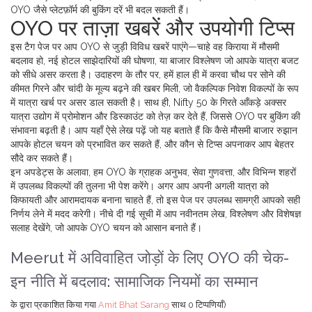
OYO जैसे प्लेटफ़ॉर्म की बुकिंग दरें भी बदल सकती हैं।
OYO पर ताज़ा खबरें और उपयोगी टिप्स
इस टैग पेज पर आप OYO से जुड़ी विविध खबरें पाएंगे—चाहे वह किराया में मौसमी
बदलाव हो, नई होटल साझेदारियों की घोषणा, या बाजार विश्लेषण जो आपके यात्रा बजट
को सीधे असर करता है। उदाहरण के तौर पर, हमें हाल ही में करवा चौथ पर सोने की
कीमत गिरने और चांदी के मूल्य बढ़ने की खबर मिली, जो वैकल्पिक निवेश विकल्पों के रूप
में यात्रा खर्च पर असर डाल सकती है। साथ ही, Nifty 50 के गिरते आँकड़े अक्सर
यात्रा उद्योग में प्रोमोशन और डिस्काउंट को तेज़ कर देते हैं, जिससे OYO पर बुकिंग की
संभावना बढ़ती है। आप यहाँ ऐसे लेख पढ़ें जो यह बताते हैं कि कैसे मौसमी बाजार रुझान
आपके होटल चयन को प्रभावित कर सकते हैं, और कौन से टिप्स अपनाकर आप बेहतर
सौदे कर सकते हैं।
इन अपडेट्स के अलावा, हम OYO के ग्राहक अनुभव, सेवा गुणवत्ता, और विभिन्न शहरों
में उपलब्ध विकल्पों की तुलना भी पेश करेंगे। अगर आप अपनी अगली यात्रा को
किफायती और आरामदायक बनाना चाहते हैं, तो इस पेज पर उपलब्ध सामग्री आपको सही
निर्णय लेने में मदद करेगी। नीचे दी गई सूची में आप नवीनतम लेख, विश्लेषण और विशेषज्ञ
सलाह देखेंगे, जो आपके OYO चयन को आसान बनाते हैं।
Meerut में अविवाहित जोड़ों के लिए OYO की चेक-
इन नीति में बदलाव: सामाजिक नियमों का सम्मान
के द्वारा प्रकाशित किया गया
Amit Bhat Sarang
साथ
0 टिप्पणियाँ)