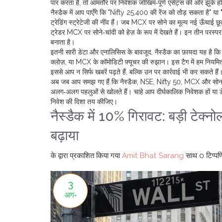
पार करता है, तो आमतौर पर निवेशक जोखिम‑पूर्ण एसेट्स की ओर झुके होते ह
नैस्डैक में आप पाएँगे कि "Nifty 25,400 की रेंज को तोड़ सकता है" य
ट्रेडिंग स्ट्रेटेजी की नींव हैं। जब MCX पर सोने का मूल्य नई ऊँचाई छ
ट्रेडर MCX पर सोने‑चांदी को हेज़ के रूप में देखते हैं। इन तीन परस्
बनाता है।
इतनी सारी डेटा और एनालिसिस के बावजूद, नैस्डैक का फ़ायदा यह है कि 
क्लोज़, या MCX के कॉमोडिटी फ़्यूचर की रुझान। इस टैग में हम नियमित र
इससे आप न सिर्फ खबरें पढ़ते हैं, बल्कि उन पर कार्रवाई भी कर सकते हैं
अब जब आप समझ गए हैं कि नैस्डैक, NSE, Nifty 50, MCX और सोना आपस मे
अलग‑अलग पहलुओं से खोलते हैं। चाहे आप दीर्घकालिक निवेशक हों या 
निवेश की दिशा तय कीजिए।
नैस्डैक में 10% गिरावट: बड़ी टेक्नो
बढ़ाया
के द्वारा प्रकाशित किया गया
Amit Bhat Sarang
साथ
0 टिप्पणि
3
अग॰