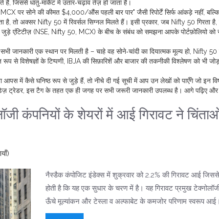
ैं, जिससे धातु‑मार्केट में उतार‑चढ़ाव तेज़ हो जाता है।
ा "MCX पर सोने की कीमत $4,000/औंस पहली बार पार" जैसी रिपोर्टें सिर्फ आंकड़े नहीं, बल्क
ूता है, तो अक्सर Nifty 50 में रिवर्सल सिग्नल मिलते हैं। इसी प्रकार, जब Nifty 50 गिरता है
पर जुड़े एंटिटीज़ (NSE, Nifty 50, MCX) के बीच के संबंध को समझना आपके पोर्टफ़ोलियो को स
सभी जानकारी एक स्थान पर मिलती है – चाहे वह सोने‑चांदी का दियात्मक मूल्य हो, Nifty 50
ूप से विशेषज्ञों के टिप्पणी, IBJA की सिफ़ारिशें और बाजार की तकनीकी विश्लेषण को भी जोड़त
।
ं कैसे घनिष्ठ रूप से जुड़े हैं, तो नीचे दी गई सूची में आप उन लेखों को पाएँगे जो इन वि
डेज़ ट्रेडर, इस टैग के तहत एक ही जगह पर सभी जरूरी जानकारी उपलब्ध है। आगे पढ़िए और
लॉजी कंपनियों के शेयरों में आई गिरावट ने चिंता
याँ)
नैस्डैक कंपोजिट इंडेक्स में शुक्रवार को 2.2% की गिरावट आई जिससे 
होती है कि यह एक सुधार के चरण में है। यह गिरावट प्रमुख टेक्नोलॉजी
ऊँचे मूल्यांकन और टेस्ला व अल्फाबेट के कमजोर परिणाम स्वरूप आई