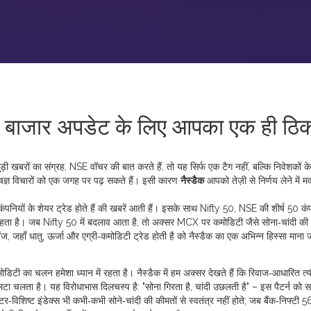
र बाजार अपडेट के लिए आपका एक ही ठिक
ड़ी खबरों का संग्रह
,
NSE वॉचर
की बात करते हैं, तो यह सिर्फ एक टैग नहीं, बल्कि निवेशकों क
 विशेषज्ञ विचारों को एक जगह पर पढ़ सकते हैं। इसी कारण
नैस्डैक
आपको तेज़ी से निर्णय लेने में 
पनियों के शेयर ट्रेड होते हैं
की खबरें आती हैं। इसके साथ
Nifty 50
,
NSE की शीर्ष 50 कंप
ा है। जब Nifty 50 में बदलाव आता है, तो अक्सर MCX पर कमोडिटी जैसे सोना‑चांदी की की
ंज, जहाँ धातु, ऊर्जा और एग्री‑कमोडिटी ट्रेड होती है
को नैस्डैक का एक अभिन्न हिस्सा माना 
कमोडिटी
का चलन हमेशा ध्यान में रहता है। नैस्डैक में हम अक्सर देखते हैं कि रिवाज‑आधारित त्य
उलटा चलता है। यह विरोधाभास दिलचस्प है: "सोना गिरता है, चांदी उछलती है" – इस पैटर्न को
ेक्टर‑विशिष्ट इंडेक्स भी कभी‑कभी सोने‑चांदी की कीमतों से स्वतंत्र नहीं होते; जब बैंक‑निफ्टी