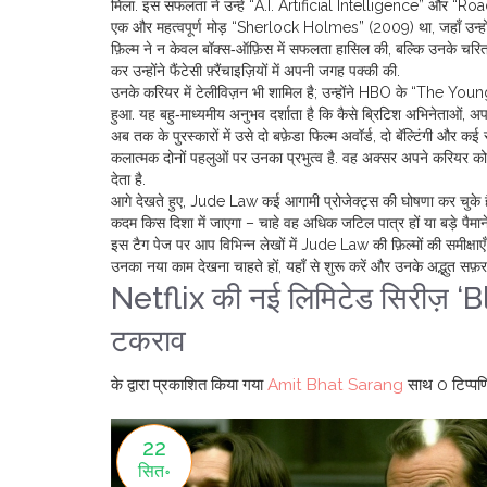
मिला. इस सफलता ने उन्हें “A.I. Artificial Intelligence” और “Road
एक और महत्वपूर्ण मोड़ “Sherlock Holmes” (2009) था, जहाँ उन्होंने
फ़िल्म ने न केवल बॉक्स‑ऑफ़िस में सफलता हासिल की, बल्कि उनके चरित्
कर उन्होंने फैंटेसी फ़्रैंचाइज़ियों में अपनी जगह पक्की की.
उनके करियर में टेलीविज़न भी शामिल है; उन्होंने HBO के “The Young P
हुआ. यह बहु‑माध्यमीय अनुभव दर्शाता है कि कैसे
ब्रिटिश अभिनेताओं
,
अपन
अब तक के पुरस्कारों में उसे दो बफ़ेडा फिल्म अवॉर्ड, दो बॅल्टिंगी और कई
कलात्मक दोनों पहलुओं पर उनका प्रभुत्व है. वह अक्सर अपने करियर को "र
देता है.
आगे देखते हुए, Jude Law कई आगामी प्रोजेक्ट्स की घोषणा कर चुके 
कदम किस दिशा में जाएगा – चाहे वह अधिक जटिल पात्र हों या बड़े पैमाने
इस टैग पेज पर आप विभिन्न लेखों में Jude Law की फ़िल्मों की समीक्षाएँ
उनका नया काम देखना चाहते हों, यहाँ से शुरू करें और उनके अद्भुत सफ़
Netflix की नई लिमिटेड सिरीज़ ‘
टकराव
के द्वारा प्रकाशित किया गया
Amit Bhat Sarang
साथ
0 टिप्पणि
22
सित॰