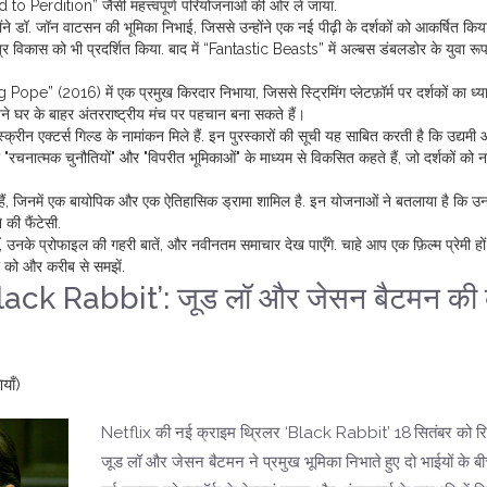
 to Perdition” जैसी महत्त्वपूर्ण परियोजनाओं की ओर ले जाया.
 डॉ. जॉन वाटसन की भूमिका निभाई, जिससे उन्होंने एक नई पीढ़ी के दर्शकों को आकर्षित किय
र विकास को भी प्रदर्शित किया. बाद में “Fantastic Beasts” में अल्बस डंबलडोर के युवा रू
ope” (2016) में एक प्रमुख किरदार निभाया, जिससे स्ट्रिमिंग प्लेटफ़ॉर्म पर दर्शकों का ध्
े घर के बाहर अंतरराष्ट्रीय मंच पर पहचान बना सकते हैं
।
 स्क्रीन एक्टर्स गिल्ड के नामांकन मिले हैं. इन पुरस्कारों की सूची यह साबित करती है कि उद्यमी
चनात्मक चुनौतियों" और "विपरीत भूमिकाओं" के माध्यम से विकसित कहते हैं, जो दर्शकों को नई 
हैं, जिनमें एक बायोपिक और एक ऐतिहासिक ड्रामा शामिल है. इन योजनाओं ने बतलाया है कि 
 की फैंटेसी.
, उनके प्रोफाइल की गहरी बातें, और नवीनतम समाचार देख पाएँगे. चाहे आप एक फ़िल्म प्रेमी हों 
र को और करीब से समझें.
Black Rabbit’: जूड लॉ और जेसन बैटमन की 
याँ)
Netflix की नई क्राइम थ्रिलर ‘Black Rabbit’ 18 सितंबर को रिल
जूड लॉ और जेसन बैटमन ने प्रमुख भूमिका निभाते हुए दो भाईयों के बी