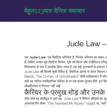
मेहुल123मारु दैनिक समाचार
Jude Law – फ
जब
Jude Law
,
एक ब्रिटिश अभिनेता हैं, जिनके अभिनय का सफ़र
हैं, लेकिन उनका मूल
ब्रिटिश सिनेमा
,
यूके की फिल्म और टेलीविज़न परिदृ
शिल्पकला के रूप में उल्लेख किया जाता है. वह कई पुरस्कारों के हकदार भी 
Jude Law की फ़िल्मी सूची विविध है: रोमांटिक ड्रामा से लेकर थ्र
Beasts: The Crimes of Grindelwald" जैसी ब्लॉकबस्टर में योगदान 
चाहे वह जटिल मनोवैज्ञानिक चरित्र हो या एक हल्का‑फुल्का हीरो. इन फ़
लोकप्रियता में गिरावट नहीं आई.
कैरियर के प्रमुख मोड़ और उनके 
जैसे-जैसे वह हॉलीवुड में आगे बढ़े, Jude Law ने विभिन्न शैलियों को 
अंतरराष्ट्रीय मौका “The Talented Mr. Ripley” (1999) था, जहाँ उनक