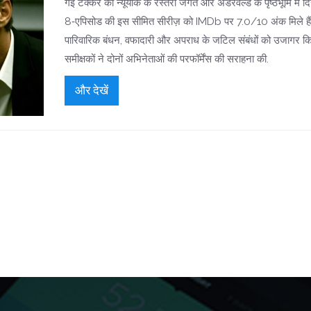
गई टक्कर को न्यूयॉर्क के रेस्तरां जगत और अंडरवर्ल्ड के पृष्ठभूमि में दि
8‑एपिसोड की इस सीमित सीरीज़ को IMDb पर 7.0/10 अंक मिले हैं. 
पारिवारिक बंधन, वफादारी और अपराध के जटिल संबंधों को उजागर किय
समीक्षकों ने दोनों अभिनेताओं की परफॉर्मेंस की सराहना की.
और देखें