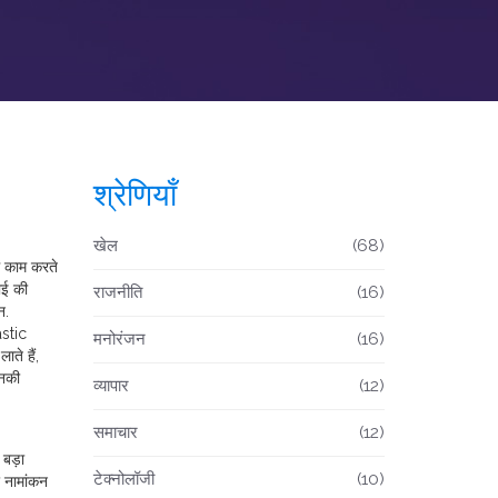
श्रेणियाँ
खेल
(68)
ं काम करते
ाई
की
राजनीति
(16)
न.
astic
मनोरंजन
(16)
ते हैं,
उनकी
व्यापार
(12)
समाचार
(12)
बड़ा
टेक्नोलॉजी
(10)
र नामांकन