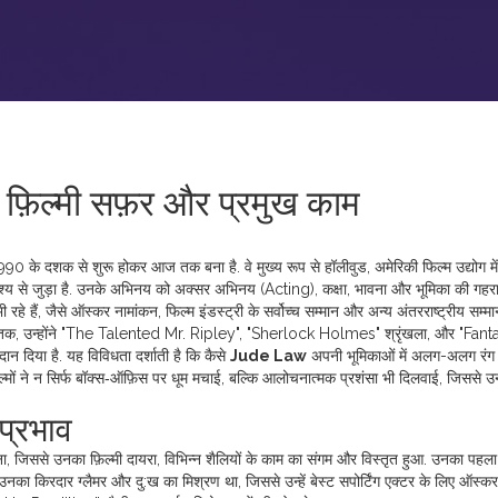
़िल्मी सफ़र और प्रमुख काम
 1990 के दशक से शुरू होकर आज तक बना है
. वे मुख्य रूप से
हॉलीवुड
,
अमेरिकी फिल्म उद्योग
मे
श्य
से जुड़ा है. उनके अभिनय को अक्सर
अभिनय (Acting)
,
कक्षा, भावना और भूमिका की गहर
रहे हैं, जैसे
ऑस्कर नामांकन
,
फिल्म इंडस्ट्री के सर्वोच्च सम्मान
और अन्य अंतरराष्ट्रीय सम्मा
िलर तक, उन्होंने "The Talented Mr. Ripley", "Sherlock Holmes" श्रृंखला, और "Fant
दिया है. यह विविधता दर्शाती है कि कैसे
Jude Law
अपनी भूमिकाओं में अलग-अलग रंग ला
िल्मों ने न सिर्फ बॉक्स‑ऑफ़िस पर धूम मचाई, बल्कि आलोचनात्मक प्रशंसा भी दिलवाई, जिससे 
प्रभाव
चुना, जिससे उनका
फ़िल्मी दायरा
,
विभिन्न शैलियों के काम का संगम
और विस्तृत हुआ. उनका पहला 
ा किरदार ग्लैमर और दु:ख का मिश्रण था, जिससे उन्हें बेस्ट सपोर्टिंग एक्टर के लिए ऑस्क