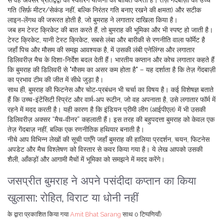
से वह अक्सर प्रतिद्वंद्वी की स्कोरिंग योजना को बाधित करता है। तेज़ गेंदबाज़ी को उच्च
गति (सिर्फ़ मीटर/सेकंड नहीं, बल्कि निरंतर गति बनाए रखने की क्षमता) और सटीक
लाइन‑लेंगथ की जरूरत होती है, जो बुमराह ने लगातार दाखिला किया है।
जब हम टेस्ट क्रिकेट की बात करते हैं, तो बुमराह की भूमिका और भी स्पष्ट हो जाती है।
टेस्ट क्रिकेट, यानी
टेस्ट क्रिकेट
,
सबसे लंबा और बारीकी से रणनीति वाला फॉर्मेट है
जहाँ पिच और मौसम की समझ आवश्यक है
, में उसकी लंबी एनेलिंग्स और लगातार
डिलिवरीज़ मैच के दिशा-निर्देश बदल देती हैं। भारतीय कप्तान और कोच लगातार कहते हैं
कि बुमराह की डिलिवरी से "मौसम का असर कम होता है" – यह दर्शाता है कि तेज़ गेंदबाज़ी
का प्रभाव टीम की जीत में सीधे जुड़ा है।
साथ ही, बुमराह की फिटनेस और चोट‑प्रबंधन भी चर्चा का विषय है। कई विशेषज्ञ बताते
हैं कि उच्च-इंटेंसिटी स्प्रिंट और वार्म‑अप रूटीन, जो वह अपनाता है, उसे लगातार फॉर्म में
रहने में मदद करती है। यही कारण है कि इंडियन प्रीमी लीग (आईपीएल) में भी उसकी
डिलिवरीज़ अक्सर “मैच‑वीनर” कहलाती हैं। इस तरह की बहुपदत्ता बुमराह को केवल एक
तेज़ गेंदबाज़ नहीं, बल्कि एक रणनीतिक हथियार बनाती है।
नीचे आप विभिन्न लेखों की सूची पाएँगे जहाँ बुमराह की हालिया प्रदर्शन, चयन, फिटनेस
अपडेट और मैच विश्लेषण को विस्तार से कवर किया गया है। ये लेख आपको उसकी
शैली, आँकड़ों और आगामी मैचों में भूमिका को समझने में मदद करेंगे।
जसप्रीत बुमराह ने अपने पसंदीदा कप्तान का किया
खुलासा: रोहित, विराट या धोनी नहीं
के द्वारा प्रकाशित किया गया
Amit Bhat Sarang
साथ
0 टिप्पणियाँ)