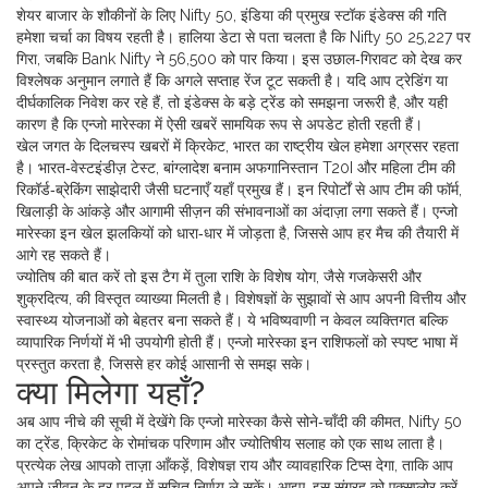
शेयर बाजार के शौकीनों के लिए
Nifty 50
,
इंडिया की प्रमुख स्टॉक इंडेक्स
की गति
हमेशा चर्चा का विषय रहती है। हालिया डेटा से पता चलता है कि Nifty 50 25,227 पर
गिरा, जबकि Bank Nifty ने 56,500 को पार किया। इस उछाल‑गिरावट को देख कर
विश्लेषक अनुमान लगाते हैं कि अगले सप्ताह रेंज टूट सकती है। यदि आप ट्रेडिंग या
दीर्घकालिक निवेश कर रहे हैं, तो इंडेक्स के बड़े ट्रेंड को समझना जरूरी है, और यही
कारण है कि एन्जो मारेस्का में ऐसी खबरें सामयिक रूप से अपडेट होती रहती हैं।
खेल जगत के दिलचस्प खबरों में
क्रिकेट
,
भारत का राष्ट्रीय खेल
हमेशा अग्रसर रहता
है। भारत‑वेस्टइंडीज़ टेस्ट, बांग्लादेश बनाम अफगानिस्तान T20I और महिला टीम की
रिकॉर्ड‑ब्रेकिंग साझेदारी जैसी घटनाएँ यहाँ प्रमुख हैं। इन रिपोर्टों से आप टीम की फॉर्म,
खिलाड़ी के आंकड़े और आगामी सीज़न की संभावनाओं का अंदाज़ा लगा सकते हैं। एन्जो
मारेस्का इन खेल झलकियों को धारा‑धार में जोड़ता है, जिससे आप हर मैच की तैयारी में
आगे रह सकते हैं।
ज्योतिष की बात करें तो इस टैग में तुला राशि के विशेष योग, जैसे गजकेसरी और
शुक्रदित्य, की विस्तृत व्याख्या मिलती है। विशेषज्ञों के सुझावों से आप अपनी वित्तीय और
स्वास्थ्य योजनाओं को बेहतर बना सकते हैं। ये भविष्यवाणी न केवल व्यक्तिगत बल्कि
व्यापारिक निर्णयों में भी उपयोगी होती हैं। एन्जो मारेस्का इन राशिफलों को स्पष्ट भाषा में
प्रस्तुत करता है, जिससे हर कोई आसानी से समझ सके।
क्या मिलेगा यहाँ?
अब आप नीचे की सूची में देखेंगे कि एन्जो मारेस्का कैसे सोने‑चाँदी की कीमत, Nifty 50
का ट्रेंड, क्रिकेट के रोमांचक परिणाम और ज्योतिषीय सलाह को एक साथ लाता है।
प्रत्येक लेख आपको ताज़ा आँकड़ें, विशेषज्ञ राय और व्यावहारिक टिप्स देगा, ताकि आप
अपने जीवन के हर पहलू में सूचित निर्णय ले सकें। आइए, इस संग्रह को एक्सप्लोर करें