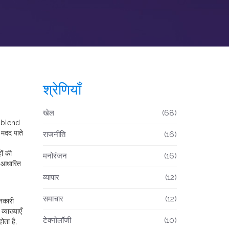
श्रेणियाँ
खेल
(68)
y blend
 मदद पाते
राजनीति
(16)
ों की
मनोरंजन
(16)
न‑आधारित
व्यापार
(12)
समाचार
(12)
ानकारी
्याख्याएँ
टेक्नोलॉजी
(10)
ोता है,