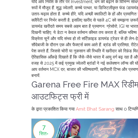
यदि आप निवेश के तौर पर
Investment
,
धन को बढ़ाने के विभिन्न साधनो
रूपों में मौजूद हैं: शुद्ध ज्वेलरी, कच्चे पत्थर, या डिजिटलीकृत फंड (डा
उतार‑चढ़ाव होता है. कच्चे हीरे, यदि अच्छी क्वालिटी के हों और प्रमाणित
क्लैरिटी पर निर्भर करती है, इसलिए खरीद से पहले 4C को समझना ज़रूरी
डायमंड खरीदते समय सबसे अहम बात है प्रमाणन. ग्रेसोरो, IGI या भारत के 
दिखनी चाहिए. ये डेटा न केवल वर्तमान कीमत तय करता है, बल्कि भविष्य म
विक्रेता चुनें और यदि संभव हो तो सर्टिफ़ाइड डायमंड ट्रेडर से ही लेन‑दे़
सौदेबाजी के दौरान एक और फैक्टर्स काम आते हैं: ब्रांड की प्रतिष्ठा, रीट
पेश करते हैं, जिससे चोरी या नुकसान की स्थिति में खरीदार को रिफ़ंड म
ऐतिहासिक आँकड़े दिखाते हैं कि जैसे-जैसे भारत में आयु वर्ग बढ़ रहा है
वजह से 2025 में कई प्रमुख ज्वेलरी ब्रांडों ने नई कलेक्शन लॉन्च की घोष
आप वर्तमान MCX दर, बाजार की भविष्यवाणी, खरीदारी टिप्स और प्रमाणन प्
बनायें.
Garena Free Fire MAX रिडीम क
आउटफिट्स फ्री में
के द्वारा प्रकाशित किया गया
Amit Bhat Sarang
साथ
0 टिप्पणि
7
सित॰