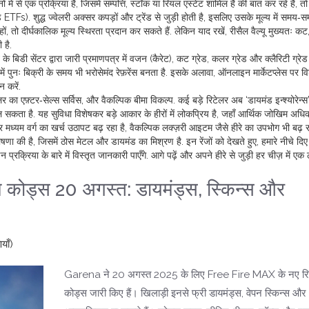
ं में से एक प्रक्रिया है, जिसमें सम्पत्ति, स्टॉक या रियल एस्टेट शामिल हैं
की बात कर रहे हैं, तो
यमंड ETFs). शुद्ध ज्वेलरी अक्सर कपड़ों और ट्रेंड से जुड़ी होती है, इसलिए उसके मूल्य में समय‑
 हों, तो दीर्घकालिक मूल्य स्थिरता प्रदान कर सकते हैं. लेकिन याद रखें, रीसैल वैल्यू मुख्यतः
 है.
बिडी सेंटर द्वारा जारी प्रमाणपत्र में वजन (कैरेट), कट ग्रेड, कलर ग्रेड और क्लैरिटी ग्रेड
ें पुनः बिक्री के समय भी भरोसेमंद रेफ़रेंस बनता है. इसके अलावा, ऑनलाइन मार्केटप्लेस पर व
न करें.
ेलर का एफ़्टर‑सेल्स सर्विस, और वैकल्पिक बीमा विकल्प. कई बड़े रिटेलर अब ‘डायमंड इन्श्योरेन्स
िल सकता है. यह सुविधा विशेषकर बड़े आकार के हीरों में लोकप्रिय है, जहाँ आर्थिक जोखिम अधिक
 और मध्यम वर्ग का खर्च उठापट बढ़ रहा है, वैकल्पिक लक्ज़री आइटम जैसे हीरे का उपभोग भी बढ़ र
णा की है, जिसमें ठोस मेटल और डायमंड का मिश्रण है. इन रेंजों को देखते हुए, हमारे नीचे दिए ग
रक्रिया के बारे में विस्तृत जानकारी पाएँगे. आगे पढ़ें और अपने हीरे से जुड़ी हर चीज़ में 
ोड्स 20 अगस्त: डायमंड्स, स्किन्स और
याँ)
Garena ने 20 अगस्त 2025 के लिए Free Fire MAX के नए रि
कोड्स जारी किए हैं। खिलाड़ी इनसे फ्री डायमंड्स, वेपन स्किन्स और