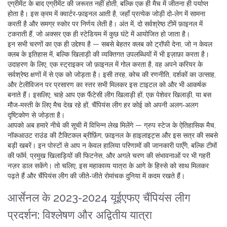
एग्रीमेंट के बाद एग्रीमेंट की जरूरत नहीं होती, बल्कि एक ही मैच में जीतना ही पर्याप्त
होता है। इस क्रम में
क्वार्टर‑फ़ाइनल
आती है, जहाँ प्रत्येक जोड़ी दो‑लेग में सामना
करती है और समग्र स्कोर पर निर्णय लेती है। अंत में, दो सर्वश्रेष्ठ टीमें
फ़ाइनल
में
टकराती हैं, जो अक्सर एक ही स्टेडियम में कुछ घंटे में आयोजित हो जाता है।
इन सभी चरणों का एक ही उद्देश्य है — सबसे बेहतर क्लब को ट्रॉफी देना, जो न केवल
क्लब के इतिहास में, बल्कि खिलाड़ी की व्यक्तिगत उपलब्धियों में भी इज़ाफ़ा करता है।
उदाहरण के लिए, एक स्ट्राइकर जो फ़ाइनल में गोल करता है, वह अपने करियर के
सर्वश्रेष्ठ क्षणों में से एक को जोड़ता है। इसी तरह, कोच की रणनीति, दर्शकों का उत्साह,
और टेलीविजन पर प्रसारण का स्तर सभी मिलकर इस टाइटल को और भी आकर्षक
बनाते हैं। इसलिए, चाहे आप एक फैंटेसी लीग खिलाड़ी हों, एक पेशेवर खिलाड़ी, या बस
मौज‑मस्ती के लिए मैच देख रहे हों, चैंपियंस लीग हर कोई को अपनी अलग‑अलग
दृष्टिकोण से जोड़ता है।
आपको अब हमारे नीचे की सूची में विभिन्न लेख मिलेंगे — ग्रुप स्टेज के ऐतिहासिक मैच,
नॉकआउट राउंड की टैक्टिकल ब्रीफ़िंग, फ़ाइनल के हाइलाइट्स और इस सत्र की सबसे
बड़ी खबरें। इन पोस्टों से आप न केवल हालिया परिणामों की जानकारी पाएँगे, बल्कि टीमों
की फॉर्म, प्रमुख खिलाड़ियों की फिटनेस, और अगले चरण की संभावनाओं पर भी गहरी
नज़र डाल सकेंगे। तो चलिए, इस महाकाव्य यात्रा के आगे के हिस्से को साथ मिलकर
पढ़ते हैं और चैंपियंस लीग की जीते‑जीते रोमांचक दुनिया में कदम रखते हैं।
आर्सेनल के 2023-2024 यूईएफए चैंपियंस लीग
प्रदर्शन: विश्लेषण और अद्वितीय यात्रा