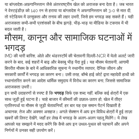
या बांग्लादेश‑अफ़गानिस्तान जैसे अंतरराष्ट्रीय खेल
को अराजक बना देता है। जब भारत
ने वेस्टइंडीज़ को 140 रन से हराया या बांग्लादेश ने अफगानिस्तान को 3‑0 से मात दी,
तो स्टेडियम में उत्सुकता और तनाव की लहर उभरी, जिसे हम भगदड़ कह सकते हैं। यही
अराजकता कभी‑कभी प्रशंसकों के बीच झगड़े, भीड़‑भाड़ या मीडिया के टकराव में भी
बदल जाती है।
मौसम, कानून और सामाजिक घटनाओं में
भगदड़
IMD की भारी बारिश, ओले और थंडरस्टॉर्म की चेतावनी दिल्ली‑NCR में येलो अलर्ट जारी
करने के बाद, कई शहरों में बाढ़ और बेकाबू भीड़ पैदा हुई। यह
मौसम चेतावनी
,
आगामी
बिपरीत मौसम के बारे में आधिकारिक सूचना
ने स्थानीय व्यापार, दैनिक जीवन और
सरकारी कार्यों में भगदड़ का कारण बना। उसी तरह, बॉम्बे हाई कोर्ट द्वारा महादेवी हाथी को
स्थानांतरित करने का आदेश धार्मिक समुदाय में विरोध का कारण बना, जिससे सामाजिक
अराजकता उभरी।
इन सभी उदाहरणों से स्पष्ट है कि
भगदड़
सिर्फ एक शब्द नहीं, बल्कि कई क्षेत्रों में एक
साथ जुड़ी हुई घटना है। चाहे बाजार में कीमतों की उछाल‑उतार हो, खेल में तीव्र
प्रतिस्पर्धा या मौसम से जुड़ी चेतावनियाँ, हर बार यह एक समान पैटर्न दिखाती है:
अचानक, तेज और अक्सर असहज। अगले सेक्शन में आप इन विविध क्षेत्रों में हुई ताज़ा
खबरों की लिस्ट देखेंगे, जहाँ हर लेख में भगदड़ के अलग‑अलग पहलू मिलेंगे। ये लेख
आपको यह समझने में मदद करेंगे कि कैसे आप इन उथल‑पुथल को पहचानें और अपने
निर्णयों में उनका सही उपयोग करें।