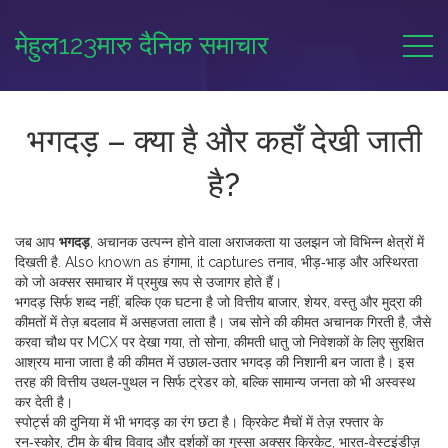
मेहुल123मारु दैनिक समाचार
भगदड़ – क्या है और कहाँ देखी जाती
है?
जब आप
भगदड़
,
अचानक उत्पन्न होने वाला अराजकता या उलझन जो विभिन्न क्षेत्रों में
दिखती है
. Also known as
हंगामा
, it captures तनाव, भीड़‑भाड़ और अस्थिरता
को जो अक्सर समाचार में प्रमुख रूप से उजागर होते हैं।
भगदड़ सिर्फ शब्द नहीं, बल्कि एक घटना है जो
वित्तीय बाजार
,
शेयर, वस्तु और मुद्रा की
कीमतों में तेज़ बदलाव
में असहजता लाता है। जब सोने की कीमत अचानक गिरती है, जैसे
करवा चौथ पर MCX पर देखा गया, तो
सोना
,
कीमती धातु जो निवेशकों के लिए सुरक्षित
आश्रय माना जाता है
की कीमत में उछाल‑उतार भगदड़ की निशानी बन जाता है। इस
तरह की वित्तीय उथल‑पुथल न सिर्फ ट्रेडर को, बल्कि सामान्य जनता को भी अस्वस्थ
कर देती है।
स्पोर्ट्स की दुनिया में भी भगदड़ का रंग छटा है। क्रिकेट मैचों में तेज़ रफ्तार के
रन‑स्कोर, टीम के बीच विवाद और दर्शकों का गुस्सा अक्सर
क्रिकेट
,
भारत‑वेस्टइंडीज़