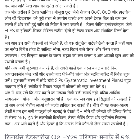
कर आप अतिरिक्त आय का स्रोत खोल सकते हैं।
एक और तरीका है टैक्स प्लानिंग। मौजूदा छूट, जैसे सेक्शन 80C, 80D और हाउसिंग
लोन की डिडक्शन, को पूरी तरह से उपयोग करके आप अपने टैक्स‑बिल को कम कर
सकते हैं और बची हुई राशि को निवेश में लगा सकते हैं। टैक्स‑सेविंग इनवेस्टमेंट्स, जैसे
ELSS या इक्विटी‑लिंक्ड सेविंग्स स्कीम, दोनों ही टैक्स बचत और संभावित रिटर्न देता
है।
जब आप इन सभी विकल्पों को मिलाते हैं, तो एक संतुलित पोर्टफ़ोलियो बनता है जहाँ आय
का स्रोत विविध होता है: सॉलिड सोना, उच्च रिटर्न वाले शेयर, और स्थिर बचत
उपकरण। यह मिश्रण बाज़ार के उतार‑चढ़ाव को कम करता है और आपकी कुल आय को
स्थायी बनाता है।
यदि आप अभी शुरुआत कर रहे हैं, तो सबसे पहले एक सरल बजट बनाएं, फिर
आपातकालीन फंड रखें और उसके बाद धीरे‑धीरे सोना और स्टॉक मार्केट में निवेश शुरू
करें। शुरुआती चरण में छोटे‑छोटे SIPs (Systematic Investment Plans) बहुत
मददगार होते हैं, क्योंकि वे रियाल‑टाइम में कीमतों को स्मूद कर देते हैं।
अंत में, याद रखें कि आय बढ़ाने का मतलब सिर्फ बड़ी कमाई नहीं, बल्कि आर्थिक
जागरूकता, योजना और अनुशासन भी है। एक बार जब आप इन सिद्धांतों को समझते हैं,
तो आप अपने वित्तीय लक्ष्यों को जल्दी हासिल कर सकते हैं। नीचे दी गई अलग‑अलग
लेखों में हम इन सभी पहलुओं को गहराई से देखते हैं – सोने की कीमतों की दैनिक रिपोर्ट
से लेकर Nifty‑50 के तकनीकी विश्लेषण, टैक्स‑सेविंग टिप्स और फ्रीलांस स्किल्स
तक। अब आगे बढ़ते हैं और देखते हैं कि आपके लिये कौन‑से लेख सबसे उपयोगी हैं।
रिलायंस इंडस्ट्रीज Q2 FY25 परिणाम: मुनाफे में 5%