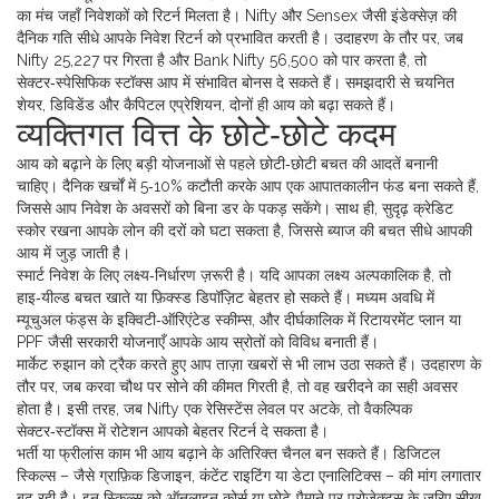
का मंच जहाँ निवेशकों को रिटर्न मिलता है
। Nifty और Sensex जैसी इंडेक्सेज़ की
दैनिक गति सीधे आपके निवेश रिटर्न को प्रभावित करती है। उदाहरण के तौर पर, जब
Nifty 25,227 पर गिरता है और Bank Nifty 56,500 को पार करता है, तो
सेक्टर‑स्पेसिफिक स्टॉक्स आप में संभावित बोनस दे सकते हैं। समझदारी से चयनित
शेयर, डिविडेंड और कैपिटल एप्रेशियन, दोनों ही आय को बढ़ा सकते हैं।
व्यक्तिगत वित्त के छोटे‑छोटे कदम
आय को बढ़ाने के लिए बड़ी योजनाओं से पहले छोटी‑छोटी बचत की आदतें बनानी
चाहिए। दैनिक खर्चों में 5‑10% कटौती करके आप एक आपातकालीन फंड बना सकते हैं,
जिससे आप निवेश के अवसरों को बिना डर के पकड़ सकेंगे। साथ ही, सुदृढ़ क्रेडिट
स्कोर रखना आपके लोन की दरों को घटा सकता है, जिससे ब्याज की बचत सीधे आपकी
आय में जुड़ जाती है।
स्मार्ट निवेश के लिए लक्ष्य‑निर्धारण ज़रूरी है। यदि आपका लक्ष्य अल्पकालिक है, तो
हाइ‑यील्ड बचत खाते या फ़िक्स्ड डिपॉज़िट बेहतर हो सकते हैं। मध्यम अवधि में
म्यूचुअल फंड्स के इक्विटी‑ऑरिएंटेड स्कीम्स, और दीर्घकालिक में रिटायरमेंट प्लान या
PPF जैसी सरकारी योजनाएँ आपके आय स्रोतों को विविध बनाती हैं।
मार्केट रुझान को ट्रैक करते हुए आप ताज़ा खबरों से भी लाभ उठा सकते हैं। उदहारण के
तौर पर, जब करवा चौथ पर सोने की कीमत गिरती है, तो वह खरीदने का सही अवसर
होता है। इसी तरह, जब Nifty एक रेसिस्टेंस लेवल पर अटके, तो वैकल्पिक
सेक्टर‑स्टॉक्स में रोटेशन आपको बेहतर रिटर्न दे सकता है।
भर्ती या फ्रीलांस काम भी आय बढ़ाने के अतिरिक्त चैनल बन सकते हैं। डिजिटल
स्किल्स – जैसे ग्राफ़िक डिजाइन, कंटेंट राइटिंग या डेटा एनालिटिक्स – की मांग लगातार
बढ़ रही है। इन स्किल्स को ऑनलाइन कोर्स या छोटे‑पैमाने पर प्रोजेक्ट्स के जरिए सीख