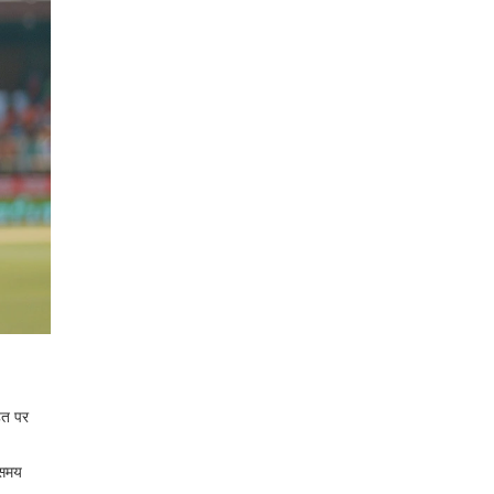
हत पर
 समय