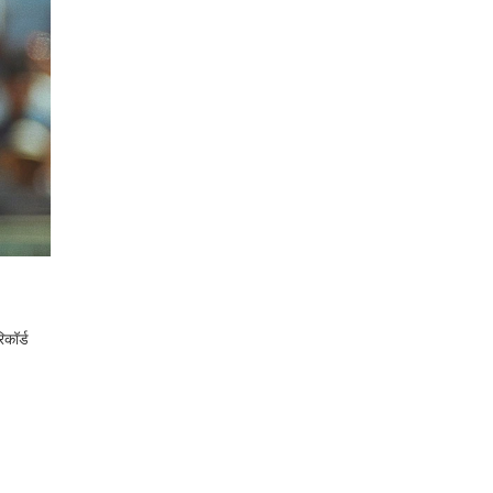
िकॉर्ड