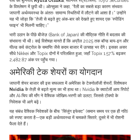
रैली की बुनियाद
Ryuta Otsuka
,
सीनियर स्ट्रैटेजिस्ट
Toyo Securities
के विश्लेषण में छुपी थी। ओत्सुका ने कहा, “रैली का सबसे बड़ा कारण संभवतः
जापानी अर्थव्यवस्था के अंततः सामान्य स्थितियों में लौटने की आशा है।” उन्होंने
यह भी जोड़ा कि “तेजी से बढ़ते हुए अंक‑बार को देखते हुए शायद एक ‘स्पीडिंग
फाइन’ भी मिलनी चाहिए।”
भारी उठान के पीछे बीजेज़ (Bank of Japan) की मौद्रिक नीति में बदलाव की
संभावना भी थी। कई विशेषज्ञ मानते हैं कि अप्रैल 2025 तक बॉन्ड बाय‑इन और
यील्ड कर्व कंट्रोल के समाप्ति जैसे कदम बाजार में उत्साह भर देंगे। इसका असर
सीधे Nikkei और Topix दोनों में परिलक्षित हुआ, जहाँ Topix 1.57 % बढ़कर
2,482.87 अंक पर पहुँच गया।
अमेरिकी टेक शेयरों का योगदान
जापानी शेयर बाजार की इस सफलता में अमेरिका के टेक्नोलॉजी शेयरों, विशेषकर
Nvidia
के तेज़ी से बढ़ते मूल्य का भी हाथ था। Nvidia के क्वार्टर्ली आय रिपोर्ट
और AI‑चिप की माँग ने वैश्विक जोखिम‑भरणी को उलटा, जिससे टोक्यो के
निवेशक भी आगे बढ़े।
यह संबंध वैश्विक निवेशकों के बीच “सिंजुंग इफेक्ट” (समान समय पर एक ही गति)
को स्पष्ट करता है—एक बड़ी अर्थव्यवस्था में चमकते सितारे, दूसरे में भी रोशनी
फैला देते हैं।