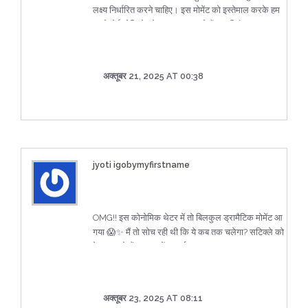
लक्ष्य निर्धारित करने चाहिए। इस मोमेंट को इस्तेमाल करके हम
बारिक उछाल नहीं, बल्कि एक गहरी संरचनात्मक परिवर्तन की
अपने पोर्टफोलियो को सुदृढ़ कर सकते हैं, बस निरंतरता बनाए
निशानी है।
रखें।
अक्तूबर 21, 2025 AT 00:38
jyoti igobymyfirstname
OMG!! इस कोनोमिक थेटर में तो बिलकुल ड्रामैटिक मोमेंट आ
गया 😱✨ मैं तो सोच रही थी कि ये कब तक चलेगा? सटिक्ले को
देख कर तो मैं अक्कड़ में रह गई!
अक्तूबर 23, 2025 AT 08:11