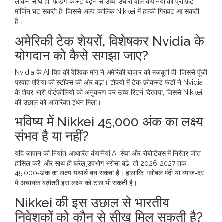
लेकिन साथ ही, फंडिंग‑कॉस्ट बढ़ने से उच्च‑उधारी वाले कंपनियों की प्रोफ़िट
मार्जिन घट सकती है, जिससे अल्प‑कालिक Nikkei में हल्की गिरावट आ सकती
है।
अमेरिकी टेक शेयरों, विशेषकर Nvidia के
योगदान को कैसे समझा जाए?
Nvidia के AI‑चिप की वैश्विक मांग ने अमेरिकी बाजार को मजबूती दी, जिससे पूँजी
प्रवाह एशिया की स्टॉक्स की ओर बढ़ा। टोक्यो में टेक‑फ़ोकस्ड फंडों ने Nvidia
के शेयर‑भारी पोर्टफोलियो को अनुकरण कर उच्च रिटर्न दिखाया, जिससे Nikkei
की उछाल को अतिरिक्त इंधन मिला।
भविष्य में Nikkei 45,000 अंक का लक्ष्य
संभव है या नहीं?
यदि जापान की निर्यात‑आधारित कंपनियां AI‑सेवा और रोबोटिक्स में निरंतर जीत
हासिल करें, और साथ ही घरेलू उपभोग भरोसा बढ़े, तो 2026‑2027 तक
45,000‑अंक का लक्ष्य यथार्थ बन सकता है। हालांकि, ग्लोबल मंदी या ब्याज‑दर
में अचानक बढ़ोतरी इस लक्ष्य को टाल भी सकती है।
Nikkei की इस उछाल से भारतीय
निवेशकों को कौन से सीख मिल सकती है?