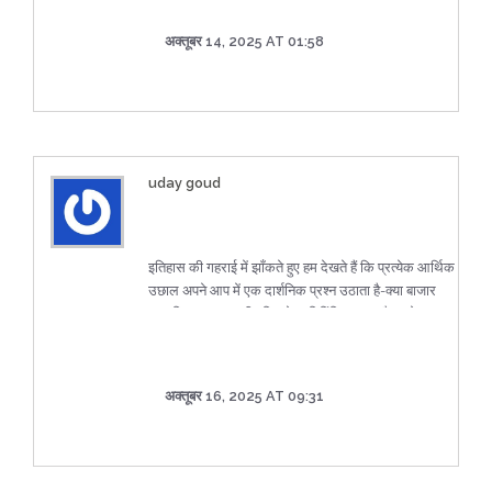
अक्तूबर 14, 2025 AT 01:58
uday goud
इतिहास की गहराई में झाँकते हुए हम देखते हैं कि प्रत्येक आर्थिक
उछाल अपने आप में एक दार्शनिक प्रश्न उठाता है-क्या बाजार
वास्तविक उत्पादन की वृद्धि को प्रतिबिंबित करता है, या केवल
विश्वास के अंधेरे में नाचता एक प्रकाश?; इस प्रश्न का उत्तर
अक्सर दो ही धागों में बंधा रहता है: नीति दिशा और वैश्विक पूँजी
प्रवाह-दोनों को एक साथ जोड़कर ही हम असली कहानी ढूँढ पाते
अक्तूबर 16, 2025 AT 09:31
हैं।; इस बार, जापान की मौद्रिक नीति में संभावित ढील को देखते
हुए, यह स्पष्ट है कि बैंकों का आत्मविश्वास नई ऊर्जा का स्रोत बन
रहा है; जबकि वही समय में, एआई‑चिप की अतिप्रसार ने
तकनीकी कंपनियों को एक नई ऊँचाई पर पहुँचाया है।; यह दोहरे