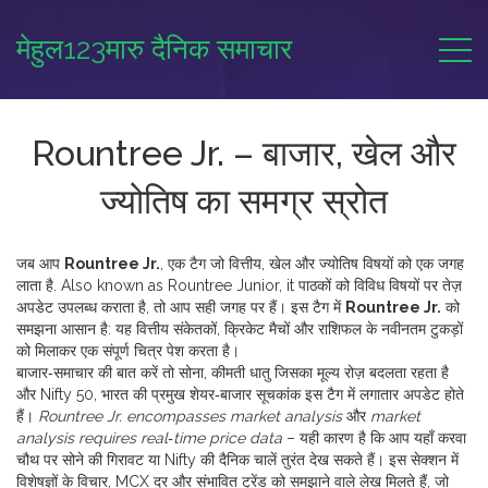
मेहुल123मारु दैनिक समाचार
Rountree Jr. – बाजार, खेल और
ज्योतिष का समग्र स्रोत
जब आप
Rountree Jr.
,
एक टैग जो वित्तीय, खेल और ज्योतिष विषयों को एक जगह
लाता है
. Also known as
Rountree Junior
, it
पाठकों को विविध विषयों पर तेज़
अपडेट उपलब्ध कराता है
, तो आप सही जगह पर हैं। इस टैग में
Rountree Jr.
को
समझना आसान है: यह वित्तीय संकेतकों, क्रिकेट मैचों और राशिफल के नवीनतम टुकड़ों
को मिलाकर एक संपूर्ण चित्र पेश करता है।
बाजार‑समाचार की बात करें तो
सोना
,
कीमती धातु जिसका मूल्य रोज़ बदलता रहता है
और
Nifty 50
,
भारत की प्रमुख शेयर‑बाजार सूचकांक
इस टैग में लगातार अपडेट होते
हैं।
Rountree Jr. encompasses market analysis
और
market
analysis requires real‑time price data
– यही कारण है कि आप यहाँ करवा
चौथ पर सोने की गिरावट या Nifty की दैनिक चालें तुरंत देख सकते हैं। इस सेक्शन में
विशेषज्ञों के विचार, MCX दर और संभावित ट्रेंड को समझाने वाले लेख मिलते हैं, जो