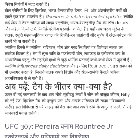
निवेश निर्णयों में मदद करते हैं।
खेल प्रेमियों के लिए
क्रिकेट
,
भारत‑वेस्टइंडीज़ टेस्ट, IPL और अंतर्राष्ट्रीय मैचों की
ख़बरें
एक बड़ा आकर्षण है।
Rountree Jr. relates to cricket updates
क्योंकि
कई लेख में टेस्ट सीरीज़ की लाइव स्ट्रीमिंग, भारत‑वेस्टइंडीज़ मैच की टॉस details
और महिला क्रिकेट में रिकॉर्ड‑ब्रेकिंग प्रदर्शन शामिल हैं। यहाँ आप ध्रुव जुरेल के
शतक, स्मृति मंडना‑पृतिका रावाल की रिकॉर्ड‑रन साझेदारी और यूरोप में खेल‑पर्यटन की
खबरें भी पा सकते हैं।
ज्योतिष हिस्से में
ज्योतिष
,
राशिफल, योग और ग्रह स्थितियों पर विशेषज्ञ सलाह
का
कवरेज मिलता है। टैग में तुला राशि के गजकेसरी योग, शारजाह के एतीस्लेट कप के
आध्यात्मिक पहलू और महादेवी हाथी से जुड़े धार्मिक घटनाएँ कभी‑कभी लेख में जुड़ती हैं।
ज्योतिष influences daily decisions
और इसलिए Rountree Jr. इस संबंध को
भी उजागर करता है, जिससे पाठक अपने वित्तीय और खेल‑सम्बंधी फैसले अधिक
आत्मविश्वास से ले पाते हैं।
अब पढ़ें: टैग के भीतर क्या-क्या है?
ऊपर दी गई जानकारी के बाद आप नीचे सूचीबद्ध लेखों में सोने की मौजूदा कीमत, Nifty
की नई रेंज, क्रिकेट मैच की प्रमुख पल, और आपके राशिफल की ताज़ा भविष्यवाणी
पाएँगे। इस विविधता से भरे संग्रह को देख कर आप अपने रुचि के अनुसार जल्दी से सही
जानकारी पकड़ सकेंगे।
UFC 307: Pereira बनाम Rountree Jr.
स्कोरकार्ड और परिणामों का विश्लेषण